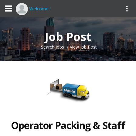
Welcome !
Job Post
Search Jobs
View Job Post
Operator Packing & Staff