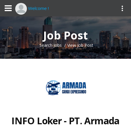
Welcome !
Job Post
Search Jobs
View Job Post
INFO Loker - PT. Armada