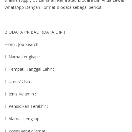
Silahkan Apply Cv Lamaran Kerja atau Biodata Diri Anda Lewat
WhatsApp Dengan Format Biodata sebagai berikut:
BIODATA PRIBADI (DATA DIRI)
From : Job Search
》Nama Lengkap :
》Tempat, Tanggal Lahir :
》Umur/ Usia :
》Jenis Kelamin :
》Pendidikan Terakhir :
》Alamat Lengkap :
》Posisi yang dilamar :